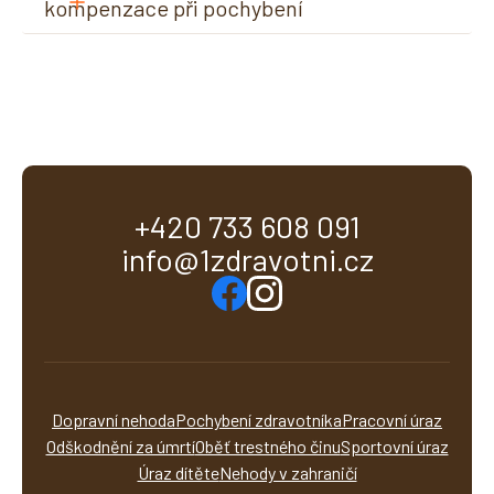
kompenzace při pochybení 
zdravotníka?
+420 733 608 091
info@1zdravotni.cz
Dopravní nehoda
Pochybení zdravotníka
Pracovní úraz
Odškodnění za úmrtí
Oběť trestného činu
Sportovní úraz
Úraz dítěte
Nehody v zahraničí