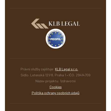
Právní služby zajišťuje:
KLB Legal s.r.o.
Sídlo: Letenská 121/8, Praha 1 • IČO: 29414709
Název projektu: 1zdravotni
Cookies
Politika ochrany osobních údajů